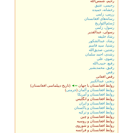
رحيم، شمس‌الله
رحيمی، عتيق
رخشانه، حميده
رزمی، زلمی
رسانه‌های افغانستان
رُستَم‌التَواریخ
رسول، زلمی
رسولی، عبدالقدير
رشاد خلیفه
رشاد، عبدالشکور
رشتیا، سید قاسم
رشتین، صدیق‌الله
رشدی، احمد سلمان
رضوی، علی
رفيع، حبيب‌الله
رفيق، محمدبشير
رقص
رقص افغانی
رنجبر، عبدالکبیر
روابط افغانستان با جهان
═◄
(تاریخ دیپلماسی افغانستان)
روابط افغانستان و آلمان
(
جرمنی
)
روابط افغانستان و آمريکا
روابط افغانستان و انگليس
روابط افغانستان و ايران
روابط افغانستان و پاکستان
روابط افغانستان و ترکيه
روابط افغانستان و چين
روابط افغانستان و روسيه
روابط افغانستان و شوروی
روابط افغانستان و فرانسه