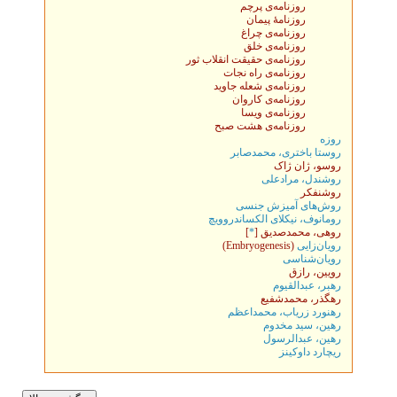
روزنامه‌ی پرچم
روزنامهٔ پیمان
روزنامه‌ی چراغ
روزنامه‌ی خلق
روزنامه‌ی حقيقت انقلاب ثور
روزنامه‌ی راه نجات
روزنامه‌ی شعله جاويد
روزنامه‌ی کاروان
روزنامه‌ی ویسا
روزنامه‌ی هشت صبح
روزه
روستا باختری، محمدصابر
روسو، ژان ژاک
روشندل، مرادعلی
روشنفکر
روش‌های آمیزش جنسی
رومانوف، نيکلای الکساندروويچ
روهی، محمدصديق [
*
]
رویان‌زایی
(Embryogenesis)
رویان‌شناسی
رويين، رازق
رهبر، عبدالقيوم
رهگذر، محمدشفیع
رهنورد زرياب، محمداعظم
رهين، سید مخدوم
رهين، عبدالرسول
ریچارد داوکینز