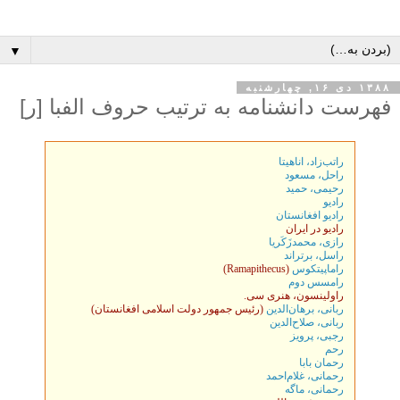
▼
۱۳۸۸ دی ۱۶, چهارشنبه
فهرست دانشنامه به ترتیب حروف الفبا [ر]
راتب‌زاد، اناهیتا
راحل، مسعود
رحیمی، حمید
راديو
راديو افغانستان
راديو در ايران
رازی، محمدزَکَریا
راسل، برتراند
راماپیتکوس
(Ramapithecus)
رامسس دوم
راولينسون، هنری سی.
ربانی، برهان‌الدين
(رئيس جمهور دولت اسلامی افغانستان)
ربانی، صلاح‌الدین
رجبی، پرويز
رحم
رحمان بابا
رحمانی، غلام‌احمد
رحمانی، ماگه